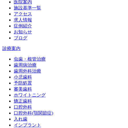
医院案内
施設基準一覧
アクセス
求人情報
症例紹介
お知らせ
ブログ
診療案内
虫歯・根管治療
歯周病治療
歯周外科治療
小児歯科
予防処置
審美歯科
ホワイトニング
矯正歯科
口腔外科
口腔外科(顎関節症)
入れ歯
インプラント