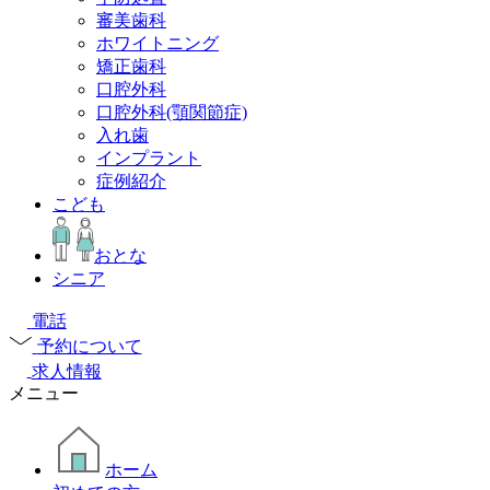
審美歯科
ホワイトニング
矯正歯科
口腔外科
口腔外科(顎関節症)
入れ歯
インプラント
症例紹介
こども
おとな
シニア
電話
予約について
求人情報
メニュー
ホーム