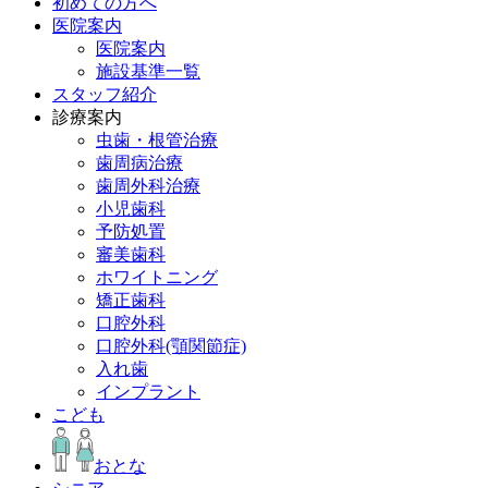
初めての方へ
医院案内
医院案内
施設基準一覧
スタッフ紹介
診療案内
虫歯・根管治療
歯周病治療
歯周外科治療
小児歯科
予防処置
審美歯科
ホワイトニング
矯正歯科
口腔外科
口腔外科(顎関節症)
入れ歯
インプラント
こども
おとな