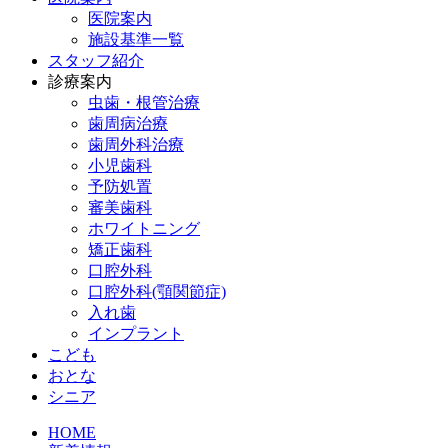
医院案内
施設基準一覧
スタッフ紹介
診療案内
虫歯・根管治療
歯周病治療
歯周外科治療
小児歯科
予防処置
審美歯科
ホワイトニング
矯正歯科
口腔外科
口腔外科(顎関節症)
入れ歯
インプラント
こども
おとな
シニア
HOME